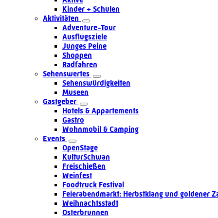
Kinder + Schulen
Aktivitäten
Adventure-Tour
Ausflugsziele
Junges Peine
Shoppen
Radfahren
Sehenswertes
Sehenswürdigkeiten
Museen
Gastgeber
Hotels & Appartements
Gastro
Wohnmobil & Camping
Events
OpenStage
KulturSchwan
Freischießen
Weinfest
Foodtruck Festival
Feierabendmarkt: Herbstklang und goldener Z
Weihnachtsstadt
Osterbrunnen