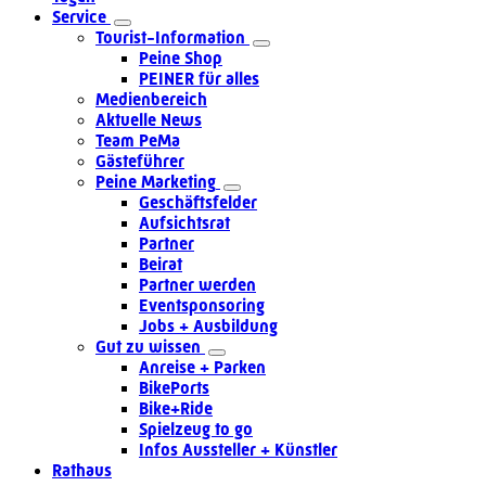
Service
Tourist-Information
Peine Shop
PEINER für alles
Medienbereich
Aktuelle News
Team PeMa
Gästeführer
Peine Marketing
Geschäftsfelder
Aufsichtsrat
Partner
Beirat
Partner werden
Eventsponsoring
Jobs + Ausbildung
Gut zu wissen
Anreise + Parken
BikePorts
Bike+Ride
Spielzeug to go
Infos Aussteller + Künstler
Rathaus