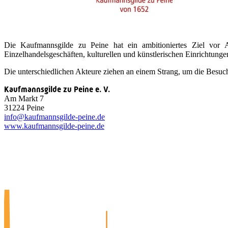
Die Kaufmannsgilde zu Peine hat ein ambitioniertes Ziel vor A
Einzelhandelsgeschäften, kulturellen und künstlerischen Einrichtunge
Die unterschiedlichen Akteure ziehen an einem Strang, um die Besuc
Kaufmannsgilde zu Peine e. V.
Am Markt 7
31224 Peine
info@kaufmannsgilde-peine.de
www.kaufmannsgilde-peine.de
Quicklinks
Tourist-Information
Stadtführungen
APP: Peine2Go
Veranstaltungskalender
Stadt Peine
Peine.NextLevel
Citymanagement
Newsletter
Mediencenter