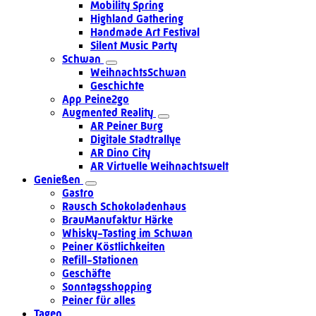
Mobility Spring
Highland Gathering
Handmade Art Festival
Silent Music Party
Schwan
WeihnachtsSchwan
Geschichte
App Peine2go
Augmented Reality
AR Peiner Burg
Digitale Stadtrallye
AR Dino City
AR Virtuelle Weihnachtswelt
Genießen
Gastro
Rausch Schokoladenhaus
BrauManufaktur Härke
Whisky-Tasting im Schwan
Peiner Köstlichkeiten
Refill-Stationen
Geschäfte
Sonntagsshopping
Peiner für alles
Tagen