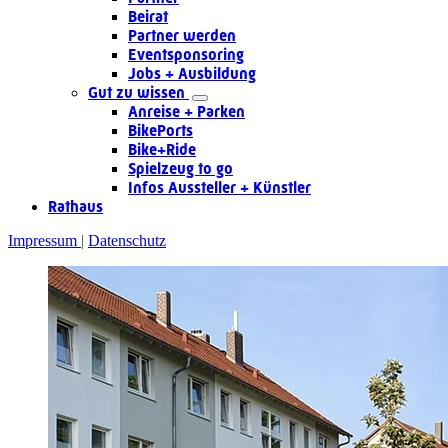
Beirat
Partner werden
Eventsponsoring
Jobs + Ausbildung
Gut zu wissen
Anreise + Parken
BikePorts
Bike+Ride
Spielzeug to go
Infos Aussteller + Künstler
Rathaus
Impressum
Datenschutz