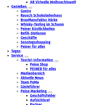
AR Virtuelle Weihnachtswelt
Genießen
Gastro
Rausch Schokoladenhaus
BrauManufaktur Härke
Whisky-Tasting im Schwan
Peiner Köstlichkeiten
Refill-Stationen
Geschäfte
Sonntagsshopping
Peiner für alles
Tagen
Service
Tourist-Information
Peine Shop
PEINER für alles
Medienbereich
Aktuelle News
Team PeMa
Gästeführer
Peine Marketing
Geschäftsfelder
Aufsichtsrat
Partner