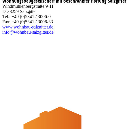
Wohnungsbaugesellschaft mit beschränkter Haftung Salzgitter
Windmühlenbergstraße 9-11
D-38259 Salzgitter
Tel.: +49 (0)5341 / 3006-0
Fax: +49 (0)5341 / 3006-33
www.wohnbau-salzgitter.de
info@wohnbau-salzgitter.de
Quicklinks
Tourist-Information
Stadtführungen
APP: Peine2Go
Veranstaltungskalender
Stadt Peine
Peine.NextLevel
Citymanagement
Newsletter
Mediencenter
Kontakt
Peine Marketing GmbH
Breite Str. 58
31224 Peine
05171-545556
welcome@peinemarketing.de