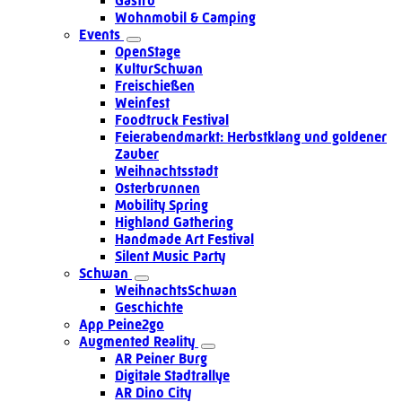
Gastro
Wohnmobil & Camping
Events
OpenStage
KulturSchwan
Freischießen
Weinfest
Foodtruck Festival
Feierabendmarkt: Herbstklang und goldener
Zauber
Weihnachtsstadt
Osterbrunnen
Mobility Spring
Highland Gathering
Handmade Art Festival
Silent Music Party
Schwan
WeihnachtsSchwan
Geschichte
App Peine2go
Augmented Reality
AR Peiner Burg
Digitale Stadtrallye
AR Dino City