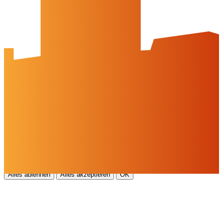
Impressum
Datenschutz
Barrierefreiheit
Öffnungszeiten
montags: geschlossen
dienstags - freitags: 10 bis 16 Uhr
samstags: 10 bis 15 Uhr
Social Media
Cookies & Drittinhalte
Auf dieser Website werden Cookies und Drittinhalte verwendet. Im
Folgenden können Sie Ihre Zustimmung geben oder widerrufen.
Weitere Informationen finden Sie in unserer
Datenschutzerklärung.
Einstellungen
Alles ablehnen
Alles akzeptieren
OK