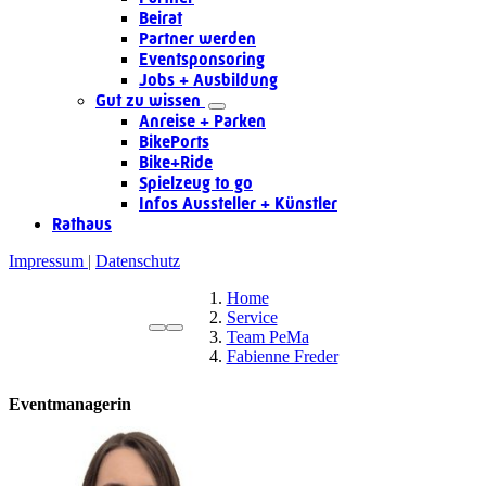
Beirat
Partner werden
Eventsponsoring
Jobs + Ausbildung
Gut zu wissen
Anreise + Parken
BikePorts
Bike+Ride
Spielzeug to go
Infos Aussteller + Künstler
Rathaus
Impressum
Datenschutz
Home
Service
Team PeMa
Fabienne Freder
Eventmanagerin