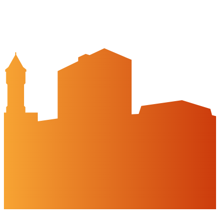
Veranstaltungskalender
Stadt Peine
Peine.NextLevel
Citymanagement
Newsletter
Mediencenter
Kontakt
Peine Marketing GmbH
Breite Str. 58
31224 Peine
05171-545556
welcome@peinemarketing.de
Impressum
Datenschutz
Barrierefreiheit
Öffnungszeiten
montags: geschlossen
dienstags - freitags: 10 bis 16 Uhr
samstags: 10 bis 15 Uhr
Social Media