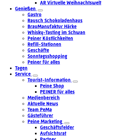
AR Virtuelle Weihnachtswelt
Genießen
Gastro
Rausch Schokoladenhaus
BrauManufaktur Härke
Whisky-Tasting im Schwan
Peiner Köstlichkeiten
Refill-Stationen
Geschäfte
Sonntagsshopping
Peiner für alles
Tagen
Service
Tourist-Information
Peine Shop
PEINER für alles
Medienbereich
Aktuelle News
Team PeMa
Gästeführer
Peine Marketing
Geschäftsfelder
Aufsichtsrat
Partner