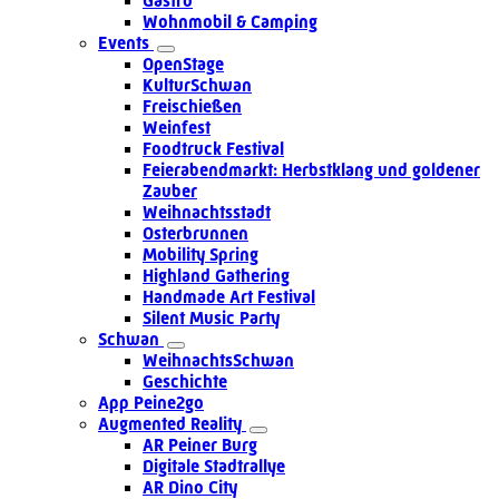
Gastro
Wohnmobil & Camping
Events
OpenStage
KulturSchwan
Freischießen
Weinfest
Foodtruck Festival
Feierabendmarkt: Herbstklang und goldener
Zauber
Weihnachtsstadt
Osterbrunnen
Mobility Spring
Highland Gathering
Handmade Art Festival
Silent Music Party
Schwan
WeihnachtsSchwan
Geschichte
App Peine2go
Augmented Reality
AR Peiner Burg
Digitale Stadtrallye
AR Dino City