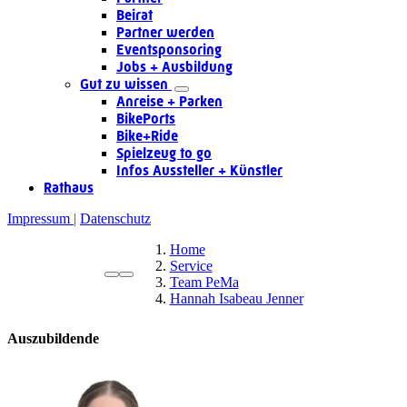
Beirat
Partner werden
Eventsponsoring
Jobs + Ausbildung
Gut zu wissen
Anreise + Parken
BikePorts
Bike+Ride
Spielzeug to go
Infos Aussteller + Künstler
Rathaus
Impressum
Datenschutz
Home
Service
Team PeMa
Hannah Isabeau Jenner
Auszubildende