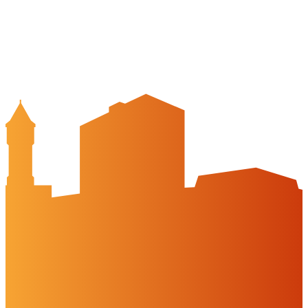
Stadtführungen
APP: Peine2Go
Veranstaltungskalender
Stadt Peine
Peine.NextLevel
Citymanagement
Newsletter
Mediencenter
Kontakt
Peine Marketing GmbH
Breite Str. 58
31224 Peine
05171-545556
welcome@peinemarketing.de
Impressum
Datenschutz
Barrierefreiheit
Öffnungszeiten
montags: geschlossen
dienstags - freitags: 10 bis 16 Uhr
samstags: 10 bis 15 Uhr
Social Media