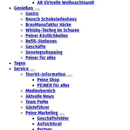
AR Virtuelle Weihnachtswelt
Genießen
Gastro
Rausch Schokoladenhaus
BrauManufaktur Härke
Whisky-Tasting im Schwan
Peiner Köstlichkeiten
Refill-Stationen
Geschäfte
Sonntagsshopping
Peiner für alles
Tagen
Service
Tourist-Information
Peine Shop
PEINER für alles
Medienbereich
Aktuelle News
Team PeMa
Gästeführer
Peine Marketing
Geschäftsfelder
Aufsichtsrat
Partner