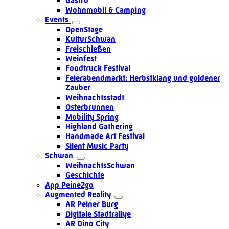
Gastro
Wohnmobil & Camping
Events
OpenStage
KulturSchwan
Freischießen
Weinfest
Foodtruck Festival
Feierabendmarkt: Herbstklang und goldener
Zauber
Weihnachtsstadt
Osterbrunnen
Mobility Spring
Highland Gathering
Handmade Art Festival
Silent Music Party
Schwan
WeihnachtsSchwan
Geschichte
App Peine2go
Augmented Reality
AR Peiner Burg
Digitale Stadtrallye
AR Dino City