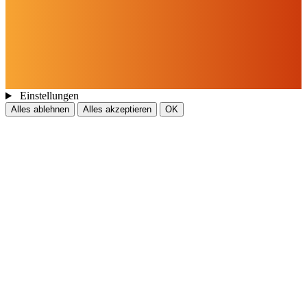
Cookies & Drittinhalte
Auf dieser Website werden Cookies und Drittinhalte verwendet. Im
Folgenden können Sie Ihre Zustimmung geben oder widerrufen.
Weitere Informationen finden Sie in unserer
Datenschutzerklärung.
Einstellungen
Alles ablehnen
Alles akzeptieren
OK