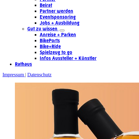
Beirat
Partner werden
Eventsponsoring
Jobs + Ausbildung
Gut zu wissen
Anreise + Parken
BikePorts
Bike+Ride
Spielzeug to go
Infos Aussteller + Künstler
Rathaus
Impressum
Datenschutz