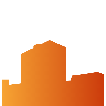
APP: Peine2Go
Veranstaltungskalender
Stadt Peine
Peine.NextLevel
Citymanagement
Newsletter
Mediencenter
Kontakt
Peine Marketing GmbH
Breite Str. 58
31224 Peine
05171-545556
welcome@peinemarketing.de
Impressum
Datenschutz
Barrierefreiheit
Öffnungszeiten
montags: geschlossen
dienstags - freitags: 10 bis 16 Uhr
samstags: 10 bis 15 Uhr
Social Media