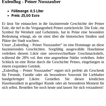
Eulenflug - Peiner Nusszauber
Füllmenge: 0,5 Liter
Preis: 25,00 Euro
Er lässt Sie eintauchen in die faszinierende Geschichte der Peiner
Eule, die tief in die Vergangenheit Peines zurückreicht. Die Eule, ein
Symbol für Weisheit und Geheimnis, hat in Peine eine besondere
Bedeutung erlangt, als sie einst über die historischen Straßen und
Plätze der Stadt wachten.
Unser „Eulenflug – Peiner Nusszauber“ ist eine Hommage an diese
faszinierenden Geschichten. Sorgfältig ausgewählte Haselnüsse
verleihen diesem Likör eine unverwechselbare Geschmackstiefe,
während die 28% vol. ihm eine angenehme Stärke verleihen. Jeder
Schluck ist eine Reise durch die Geschichte Peines, eingefangen in
einem exquisiten Getränk.
„Eulenflug – Peiner Nusszauber“ eignet sich perfekt als Geschenk
für Freunde, Familie oder als besonderes Souvenir für Liebhaber
handgefertigter Liköre. Genießen Sie diesen köstlichen
Haselnusslikör in geselliger Runde oder als besonderen Moment für
sich selbst. Bestellen Sie noch heute und lassen Sie sich verzaubern!
Quicklinks
Tourist-Information
Stadtführungen