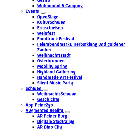
Gastro
Wohnmobil & Camping
Events
OpenStage
KulturSchwan
Freischießen
Weinfest
Foodtruck Festival
Feierabendmarkt: Herbstklang und goldener
Zauber
Weihnachtsstadt
Osterbrunnen
Mobility Spring
Highland Gathering
Handmade Art Festival
Silent Music Party
Schwan
WeihnachtsSchwan
Geschichte
App Peine2go
Augmented Reality
AR Peiner Burg
Digitale Stadtrallye
AR Dino City