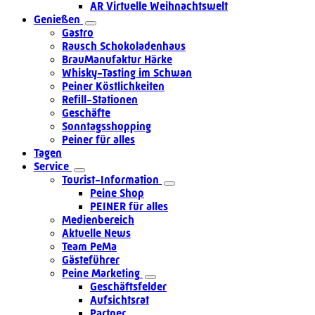
AR Virtuelle Weihnachtswelt
Genießen
Gastro
Rausch Schokoladenhaus
BrauManufaktur Härke
Whisky-Tasting im Schwan
Peiner Köstlichkeiten
Refill-Stationen
Geschäfte
Sonntagsshopping
Peiner für alles
Tagen
Service
Tourist-Information
Peine Shop
PEINER für alles
Medienbereich
Aktuelle News
Team PeMa
Gästeführer
Peine Marketing
Geschäftsfelder
Aufsichtsrat
Partner