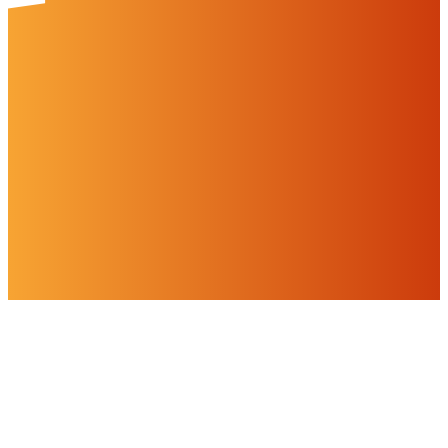
Cookies & Drittinhalte
Auf dieser Website werden Cookies und Drittinhalte verwendet. Im
Folgenden können Sie Ihre Zustimmung geben oder widerrufen.
Weitere Informationen finden Sie in unserer
Datenschutzerklärung.
Einstellungen
Alles ablehnen
Alles akzeptieren
OK