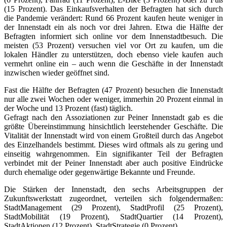
(15 Prozent). Das Einkaufsverhalten der Befragten hat sich durch
die Pandemie verändert: Rund 66 Prozent kaufen heute weniger in
der Innenstadt ein als noch vor drei Jahren. Etwa die Hälfte der
Befragten informiert sich online vor dem Innenstadtbesuch. Die
meisten (53 Prozent) versuchen viel vor Ort zu kaufen, um die
lokalen Händler zu unterstützen, doch ebenso viele kaufen auch
vermehrt online ein – auch wenn die Geschäfte in der Innenstadt
inzwischen wieder geöffnet sind.
Fast die Hälfte der Befragten (47 Prozent) besuchen die Innenstadt
nur alle zwei Wochen oder weniger, immerhin 20 Prozent einmal in
der Woche und 13 Prozent (fast) täglich.
Gefragt nach den Assoziationen zur Peiner Innenstadt gab es die
größte Übereinstimmung hinsichtlich leerstehender Geschäfte. Die
Vitalität der Innenstadt wird von einem Großteil durch das Angebot
des Einzelhandels bestimmt. Dieses wird oftmals als zu gering und
einseitig wahrgenommen. Ein signifikanter Teil der Befragten
verbindet mit der Peiner Innenstadt aber auch positive Eindrücke
durch ehemalige oder gegenwärtige Bekannte und Freunde.
Die Stärken der Innenstadt, den sechs Arbeitsgruppen der
Zukunftswerkstatt zugeordnet, verteilen sich folgendermaßen:
StadtManagement (29 Prozent), StadtProfil (25 Prozent),
StadtMobilität (19 Prozent), StadtQuartier (14 Prozent),
StadtAktionen (12 Prozent), StadtStrategie (0 Prozent).