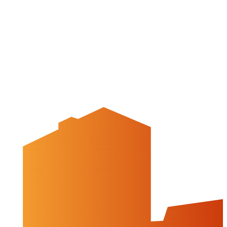
Veranstaltungskalender
Stadt Peine
Peine.NextLevel
Citymanagement
Newsletter
Mediencenter
Kontakt
Peine Marketing GmbH
Breite Str. 58
31224 Peine
05171-545556
welcome@peinemarketing.de
Impressum
Datenschutz
Barrierefreiheit
Öffnungszeiten
montags: geschlossen
dienstags - freitags: 10 bis 16 Uhr
samstags: 10 bis 15 Uhr
Social Media