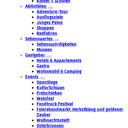
Kinder + Schulen
Aktivitäten
Adventure-Tour
Ausflugsziele
Junges Peine
Shoppen
Radfahren
Sehenswertes
Sehenswürdigkeiten
Museen
Gastgeber
Hotels & Appartements
Gastro
Wohnmobil & Camping
Events
OpenStage
KulturSchwan
Freischießen
Weinfest
Foodtruck Festival
Feierabendmarkt: Herbstklang und goldener
Zauber
Weihnachtsstadt
Osterbrunnen