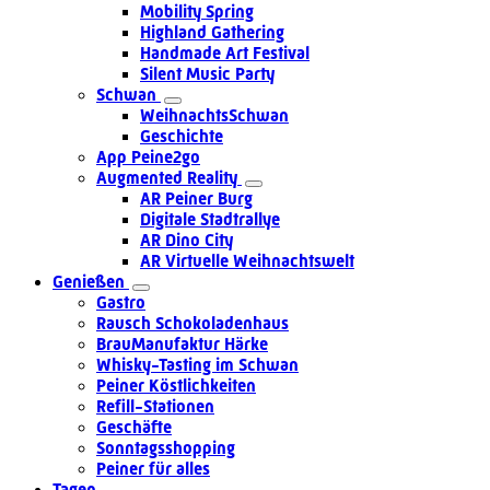
Mobility Spring
Highland Gathering
Handmade Art Festival
Silent Music Party
Schwan
WeihnachtsSchwan
Geschichte
App Peine2go
Augmented Reality
AR Peiner Burg
Digitale Stadtrallye
AR Dino City
AR Virtuelle Weihnachtswelt
Genießen
Gastro
Rausch Schokoladenhaus
BrauManufaktur Härke
Whisky-Tasting im Schwan
Peiner Köstlichkeiten
Refill-Stationen
Geschäfte
Sonntagsshopping
Peiner für alles
Tagen