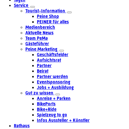
Service
Tourist-Information
Peine Shop
PEINER für alles
Medienbereich
Aktuelle News
Team PeMa
Gästeführer
Peine Marketing
Geschäftsfelder
Aufsichtsrat
Partner
Beirat
Partner werden
Eventsponsoring
Jobs + Ausbildung
Gut zu wissen
Anreise + Parken
BikePorts
Bike+Ride
Spielzeug to go
Infos Aussteller + Künstler
Rathaus