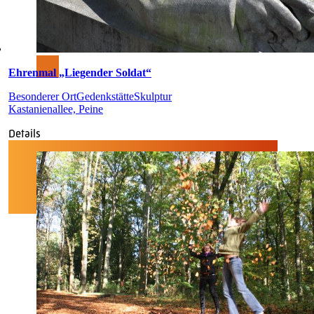
Ehrenmal „Liegender Soldat“
Besonderer Ort
Gedenkstätte
Skulptur
Kastanienallee, Peine
Details