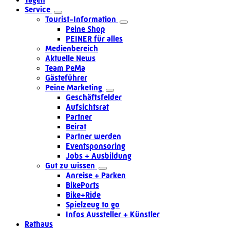
Service
Tourist-Information
Peine Shop
PEINER für alles
Medienbereich
Aktuelle News
Team PeMa
Gästeführer
Peine Marketing
Geschäftsfelder
Aufsichtsrat
Partner
Beirat
Partner werden
Eventsponsoring
Jobs + Ausbildung
Gut zu wissen
Anreise + Parken
BikePorts
Bike+Ride
Spielzeug to go
Infos Aussteller + Künstler
Rathaus