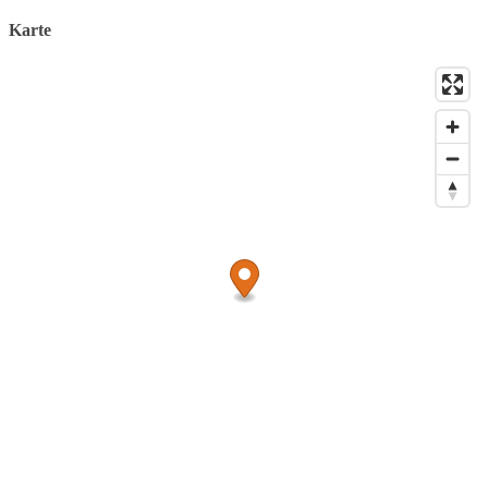
Anhöhe mit dem 1908 gebauten Wasserturm im Stil der
Karte
Burgenromantik.