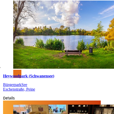
Heywoodpark (Schwanensee)
Bürgerpark
See
Eschenstraße, Peine
Details