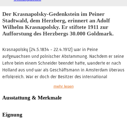
Der Krasnapolsky-Gedenkstein im Peiner
Stadtwald, dem Herzberg, erinnert an Adolf
Wilhelm Krasnapolsky. Er stiftete 1911 zur
Aufforstung des Herzbergs 30.000 Goldmark.
Krasnapolsky (24.5.1834 - 22.4.1912) war in Peine
aufgewachsen und polnischer Abstammung. Nachdem er seine
Lehre beim einem Schneider beendet hatte, wanderte er nach
Holland aus und war als Geschäftsmann in Amsterdam überaus
erfolgreich. War er doch der Besitzer des international
renommierten „Grand Hotel Krasnapolsky“.
mehr lesen
Der Findling trägt die Inschrift: „Dem Gedächtnis des
Ausstattung & Merkmale
hochherzigen Stifters A.W. Krasnapolsky 1912.“ Ob der Stein
wirklich 1912 aufgestellt wurde, ist allerdings nicht belegt. Der
Eignung
Gedenkstein befindet sich am Krasnapolsky-Weg, am
sogenannten Liebesgrund. Von dort führt ein Weg auf die