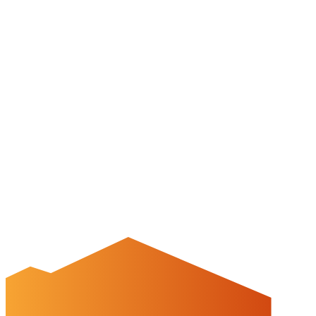
Impressum
Datenschutz
Barrierefreiheit
Öffnungszeiten
montags: geschlossen
dienstags - freitags: 10 bis 16 Uhr
samstags: 10 bis 15 Uhr
Social Media
Cookies & Drittinhalte
Auf dieser Website werden Cookies und Drittinhalte verwendet. Im
Folgenden können Sie Ihre Zustimmung geben oder widerrufen.
Weitere Informationen finden Sie in unserer
Datenschutzerklärung.
Einstellungen
Alles ablehnen
Alles akzeptieren
OK