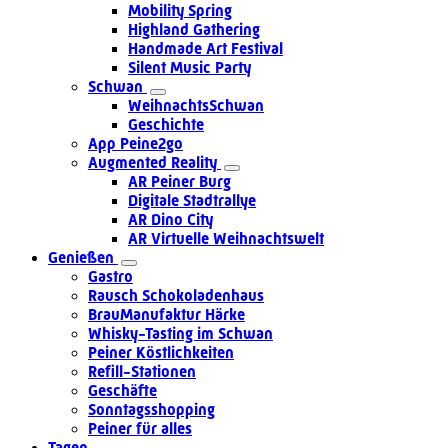
Mobility Spring
Highland Gathering
Handmade Art Festival
Silent Music Party
Schwan
WeihnachtsSchwan
Geschichte
App Peine2go
Augmented Reality
AR Peiner Burg
Digitale Stadtrallye
AR Dino City
AR Virtuelle Weihnachtswelt
Genießen
Gastro
Rausch Schokoladenhaus
BrauManufaktur Härke
Whisky-Tasting im Schwan
Peiner Köstlichkeiten
Refill-Stationen
Geschäfte
Sonntagsshopping
Peiner für alles
Tagen