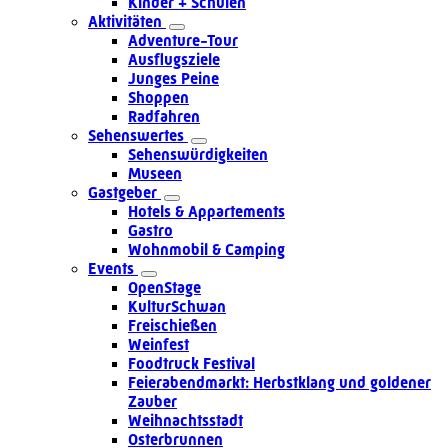
Kinder + Schulen
Aktivitäten
Adventure-Tour
Ausflugsziele
Junges Peine
Shoppen
Radfahren
Sehenswertes
Sehenswürdigkeiten
Museen
Gastgeber
Hotels & Appartements
Gastro
Wohnmobil & Camping
Events
OpenStage
KulturSchwan
Freischießen
Weinfest
Foodtruck Festival
Feierabendmarkt: Herbstklang und goldener
Zauber
Weihnachtsstadt
Osterbrunnen