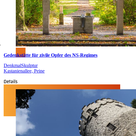
Gedenkstätte für zivile Opfer des NS-Regimes
Denkmal
Skulptur
Kastanienallee, Peine
Details