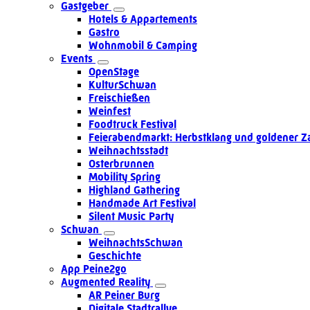
Gastgeber
Hotels & Appartements
Gastro
Wohnmobil & Camping
Events
OpenStage
KulturSchwan
Freischießen
Weinfest
Foodtruck Festival
Feierabendmarkt: Herbstklang und goldener Z
Weihnachtsstadt
Osterbrunnen
Mobility Spring
Highland Gathering
Handmade Art Festival
Silent Music Party
Schwan
WeihnachtsSchwan
Geschichte
App Peine2go
Augmented Reality
AR Peiner Burg
Digitale Stadtrallye