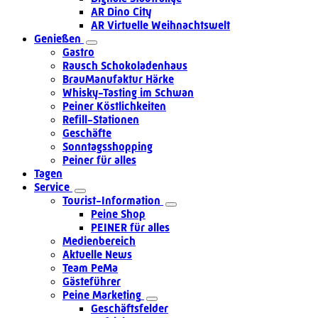
AR Dino City
AR Virtuelle Weihnachtswelt
Genießen
Gastro
Rausch Schokoladenhaus
BrauManufaktur Härke
Whisky-Tasting im Schwan
Peiner Köstlichkeiten
Refill-Stationen
Geschäfte
Sonntagsshopping
Peiner für alles
Tagen
Service
Tourist-Information
Peine Shop
PEINER für alles
Medienbereich
Aktuelle News
Team PeMa
Gästeführer
Peine Marketing
Geschäftsfelder