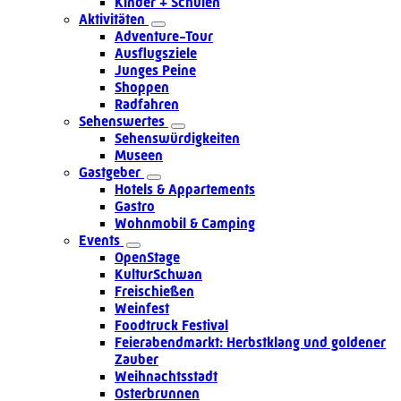
Kinder + Schulen
Aktivitäten
Adventure-Tour
Ausflugsziele
Junges Peine
Shoppen
Radfahren
Sehenswertes
Sehenswürdigkeiten
Museen
Gastgeber
Hotels & Appartements
Gastro
Wohnmobil & Camping
Events
OpenStage
KulturSchwan
Freischießen
Weinfest
Foodtruck Festival
Feierabendmarkt: Herbstklang und goldener
Zauber
Weihnachtsstadt
Osterbrunnen