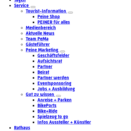
Service
Tourist-Information
Peine Shop
PEINER für alles
Medienbereich
Aktuelle News
Team PeMa
Gästeführer
Peine Marketing
Geschäftsfelder
Aufsichtsrat
Partner
Beirat
Partner werden
Eventsponsoring
Jobs + Ausbildung
Gut zu wissen
Anreise + Parken
BikePorts
Bike+Ride
Spielzeug to go
Infos Aussteller + Künstler
Rathaus