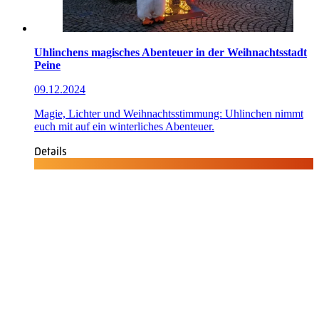
Uhlinchens magisches Abenteuer in der Weihnachtsstadt
Peine
09.12.2024
Magie, Lichter und Weihnachtsstimmung: Uhlinchen nimmt
euch mit auf ein winterliches Abenteuer.
Details
Quicklinks
Tourist-Information
Stadtführungen
APP: Peine2Go
Veranstaltungskalender
Stadt Peine
Peine.NextLevel
Citymanagement
Newsletter
Mediencenter
Kontakt