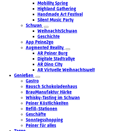
Mobility Spring
Highland Gathering
Handmade Art Festival
Silent Music Party
Schwan
WeihnachtsSchwan
Geschichte
App Peine2go
Augmented Reality
AR Peiner Burg
Digitale Stadtrallye
AR Dino City
AR Virtuelle Weihnachtswelt
Genießen
Gastro
Rausch Schokoladenhaus
BrauManufaktur Härke
Whisky-Tasting im Schwan
Peiner Köstlichkeiten
Refill-Stationen
Geschäfte
Sonntagsshopping
Peiner für alles
Tagen